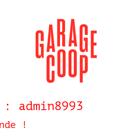
e :
admin8993
nde !